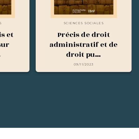
S
SCIENCES SOCIALES
is et
Précis de droit
sur
administratif et de
…
droit pu…
09/11/2023