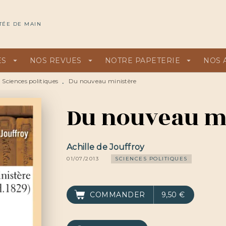
U
PIED DE PAGE
TÉE DE MAIN
ES
arrow_drop_down
NOS REVUES
arrow_drop_down
NOTRE PAPETERIE
arrow_drop_down
NOS 
Sciences politiques
Du nouveau ministère
•
Du nouveau m
Achille de Jouffroy
01/07/2013
SCIENCES POLITIQUES
COMMANDER
9,50 €