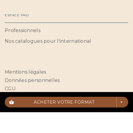
ESPACE PRO
Professionnels
Nos catalogues pour l'international
Mentions légales
Données personnelles
CGU
Paramétrer vos cookies
shopping_basket
ACHETER VOTRE FORMAT
arrow_drop_down
HACHETTE BNF© 2026