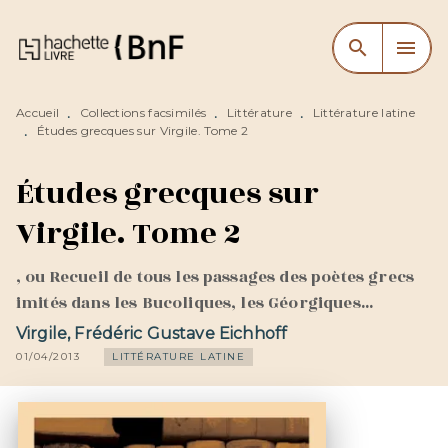
MENU
RECHERCHE
CONTENU
search
menu
PIED DE PAGE
Accueil
Collections facsimilés
Littérature
Littérature latine
•
•
•
Études grecques sur Virgile. Tome 2
•
Études grecques sur
Virgile. Tome 2
, ou Recueil de tous les passages des poètes grecs
imités dans les Bucoliques, les Géorgiques...
Virgile
,
Frédéric Gustave Eichhoff
01/04/2013
LITTÉRATURE LATINE