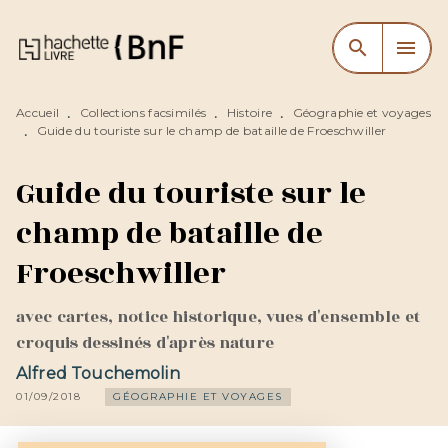
MENU
RECHERCHE
CONTENU
search
menu
PIED DE PAGE
Accueil
Collections facsimilés
Histoire
Géographie et voyages
•
•
•
Guide du touriste sur le champ de bataille de Froeschwiller
•
Guide du touriste sur le
champ de bataille de
Froeschwiller
avec cartes, notice historique, vues d'ensemble et
croquis dessinés d'après nature
Alfred Touchemolin
01/09/2018
GÉOGRAPHIE ET VOYAGES