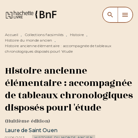
MENU
RECHERCHE
CONTENU
search
menu
PIED DE PAGE
Accueil
Collections facsimilés
Histoire
•
•
•
Histoire du monde ancien
•
Histoire ancienne élémentaire : accompagnée de tableaux
chronologiques disposés pourl 'étude
Histoire ancienne
élémentaire : accompagnée
de tableaux chronologiques
disposés pourl 'étude
(Huitième édition)
Laure de Saint Ouen
01/06/2013
HISTOIRE DU MONDE ANCIEN