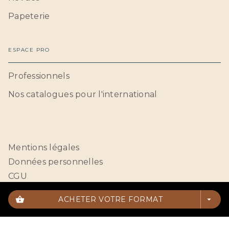
Papeterie
ESPACE PRO
Professionnels
Nos catalogues pour l'international
Mentions légales
Données personnelles
CGU
Paramétrer vos cookies
shopping_basket
ACHETER VOTRE FORMAT
arrow_drop_down