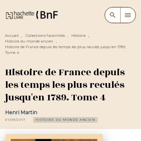
MENU
RECHERCHE
CONTENU
search
menu
PIED DE PAGE
Accueil
Collections facsimilés
Histoire
•
•
•
Histoire du monde ancien
•
Histoire de France depuis les temps les plus reculés jusqu'en 1789.
Tome 4
Histoire de France depuis
les temps les plus reculés
jusqu'en 1789. Tome 4
Henri Martin
01/09/2017
HISTOIRE DU MONDE ANCIEN