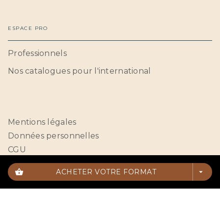
ESPACE PRO
Professionnels
Nos catalogues pour l'international
Mentions légales
Données personnelles
CGU
Paramétrer vos cookies
shopping_basket
ACHETER VOTRE FORMAT
arrow_drop_down
HACHETTE BNF© 2026