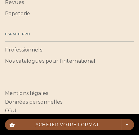
Revues
Papeterie
ESPACE PRO
Professionnels
Nos catalogues pour l'international
Mentions légales
Données personnelles
CGU
Paramétrer vos cookies
shopping_basket
ACHETER VOTRE FORMAT
arrow_drop_down