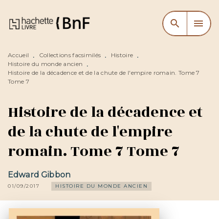
MENU
RECHERCHE
CONTENU
search
menu
PIED DE PAGE
Accueil
Collections facsimilés
Histoire
•
•
•
Histoire du monde ancien
•
Histoire de la décadence et de la chute de l'empire romain. Tome 7
Tome 7
Histoire de la décadence et
de la chute de l'empire
romain. Tome 7 Tome 7
Edward Gibbon
01/09/2017
HISTOIRE DU MONDE ANCIEN