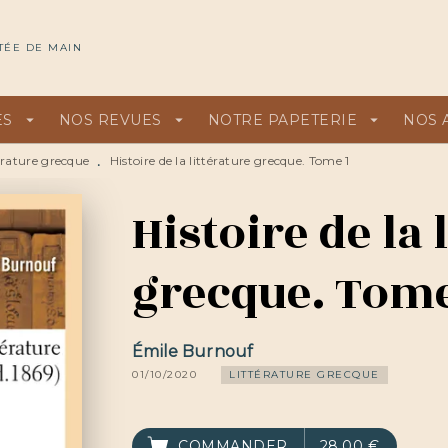
U
PIED DE PAGE
TÉE DE MAIN
ES
arrow_drop_down
NOS REVUES
arrow_drop_down
NOTRE PAPETERIE
arrow_drop_down
NOS 
érature grecque
Histoire de la littérature grecque. Tome 1
•
Histoire de la 
grecque. Tome
Émile Burnouf
01/10/2020
LITTÉRATURE GRECQUE
COMMANDER
28,00 €