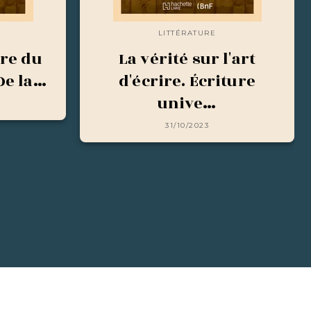
LITTÉRATURE
ire du
La vérité sur l'art
De la…
d'écrire. Écriture
unive…
31/10/2023