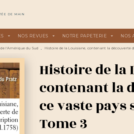
U
PIED DE PAGE
TÉE DE MAIN
ES
arrow_drop_down
NOS REVUES
arrow_drop_down
NOTRE PAPETERIE
arrow_drop_down
NOS 
e de l'Amérique du Sud
Histoire de la Louisiane, contenant la découverte 
•
Histoire de la
contenant la 
ce vaste pays 
Tome 3