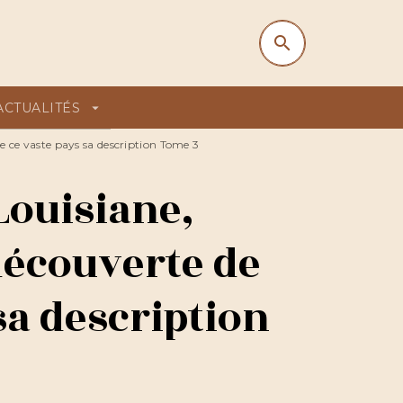
search
search
ACTUALITÉS
arrow_drop_down
de ce vaste pays sa description Tome 3
 Louisiane,
découverte de
sa description