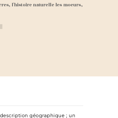
es, l'histoire naturelle les moeurs,
D
a description géographique ; un