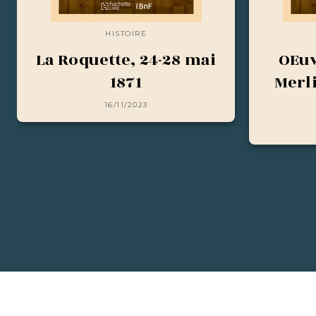
HISTOIRE
La Roquette, 24-28 mai
OEuv
1871
Merl
16/11/2023