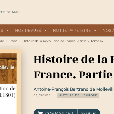
U
PIED DE PAGE
TÉE DE MAIN
ES
arrow_drop_down
NOS REVUES
arrow_drop_down
NOTRE PAPETERIE
arrow_drop_down
NOS 
 de l'Europe
Histoire de la Révolution de France. Partie 3, Tome 14
•
Histoire de la
France. Partie
Antoine-François Bertrand de Mollevill
09/05/2023
HISTOIRE DE L'EUROPE
COMMANDER
25,00 €