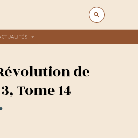
search
search
ACTUALITÉS
arrow_drop_down
 Révolution de
 3, Tome 14
e