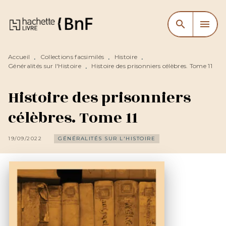
MENU
RECHERCHE
CONTENU
search
menu
PIED DE PAGE
Accueil
Collections facsimilés
Histoire
•
•
•
Généralités sur l'Histoire
Histoire des prisonniers célèbres. Tome 11
•
Histoire des prisonniers
célèbres. Tome 11
19/09/2022
GÉNÉRALITÉS SUR L'HISTOIRE