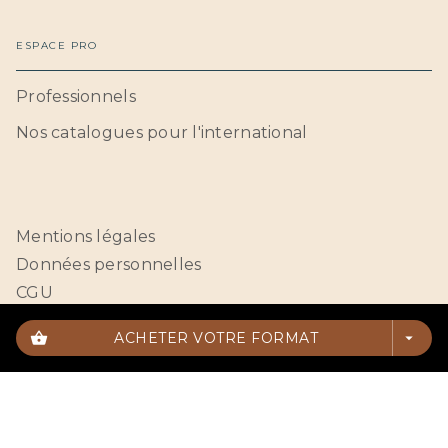
ESPACE PRO
Professionnels
Nos catalogues pour l'international
Mentions légales
Données personnelles
CGU
Paramétrer vos cookies
shopping_basket
ACHETER VOTRE FORMAT
arrow_drop_down
HACHETTE BNF© 2026