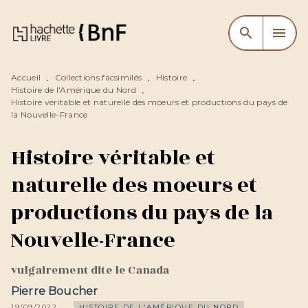
MENU
RECHERCHE
CONTENU
search
menu
PIED DE PAGE
Accueil
Collections facsimilés
Histoire
•
•
•
Histoire de l'Amérique du Nord
•
Histoire véritable et naturelle des moeurs et productions du pays de
la Nouvelle-France
Histoire véritable et
naturelle des moeurs et
productions du pays de la
Nouvelle-France
vulgairement dite le Canada
Pierre Boucher
19/09/2022
HISTOIRE DE L'AMÉRIQUE DU NORD