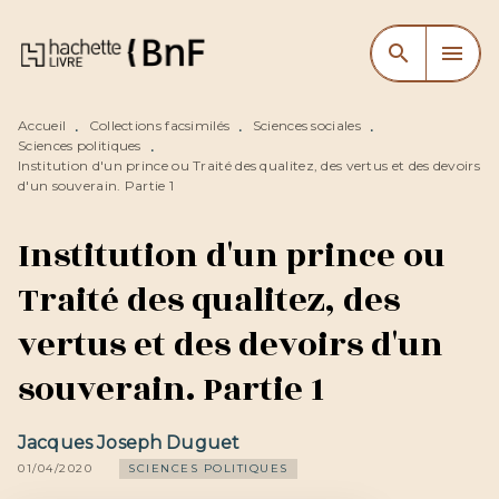
MENU
RECHERCHE
CONTENU
search
menu
PIED DE PAGE
Accueil
Collections facsimilés
Sciences sociales
•
•
•
Sciences politiques
•
Institution d'un prince ou Traité des qualitez, des vertus et des devoirs
d'un souverain. Partie 1
Institution d'un prince ou
Traité des qualitez, des
vertus et des devoirs d'un
souverain. Partie 1
Jacques Joseph Duguet
01/04/2020
SCIENCES POLITIQUES