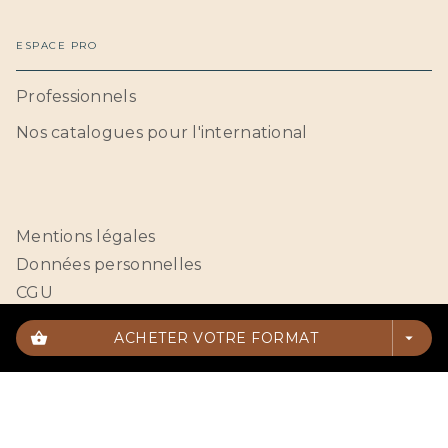
ESPACE PRO
Professionnels
Nos catalogues pour l'international
Mentions légales
Données personnelles
CGU
Paramétrer vos cookies
shopping_basket
ACHETER VOTRE FORMAT
arrow_drop_down
HACHETTE BNF© 2026