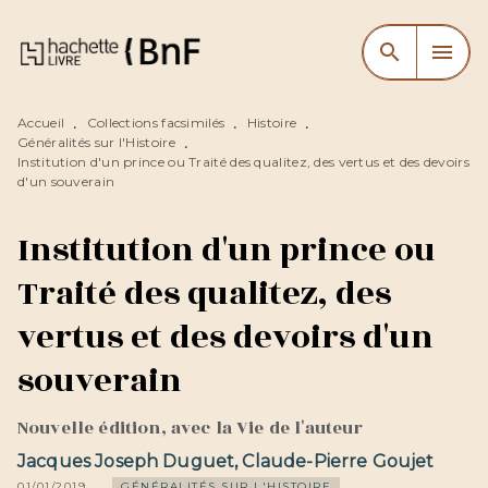
MENU
RECHERCHE
CONTENU
search
menu
PIED DE PAGE
Accueil
Collections facsimilés
Histoire
•
•
•
Généralités sur l'Histoire
•
Institution d'un prince ou Traité des qualitez, des vertus et des devoirs
d'un souverain
Institution d'un prince ou
Traité des qualitez, des
vertus et des devoirs d'un
souverain
Nouvelle édition, avec la Vie de l'auteur
Jacques Joseph Duguet
,
Claude-Pierre Goujet
01/01/2019
GÉNÉRALITÉS SUR L'HISTOIRE