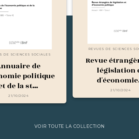
REVUES DE SCIENCES SO
S DE SCIENCES SOCIALES
Revue étrangè
Annuaire de
législation 
onomie politique
d'économi
et de la st…
21/10/2024
21/10/2024
VOIR TOUTE LA COLLECTION