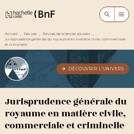
MENU
RECHERCHE
CONTENU
search
menu
PIED DE PAGE
Accueil
Revues
Revues de sciences sociales
•
•
•
Jurisprudence générale du royaume en matière civile, commerciale
et criminelle
arrow_forward
DÉCOUVRIR L'UNIVERS
Jurisprudence générale du
royaume en matière civile,
commerciale et criminelle