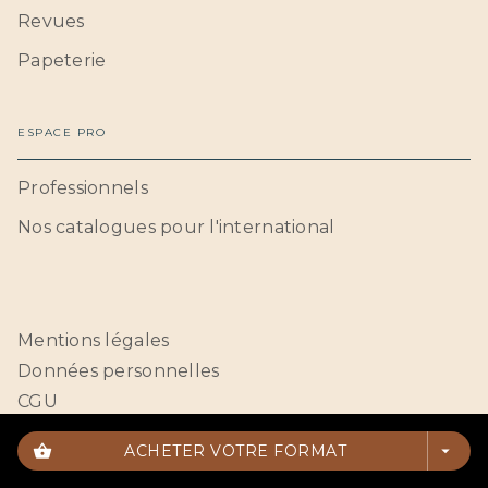
Revues
Papeterie
ESPACE PRO
Professionnels
Nos catalogues pour l'international
Mentions légales
Données personnelles
CGU
Paramétrer vos cookies
shopping_basket
ACHETER VOTRE FORMAT
arrow_drop_down