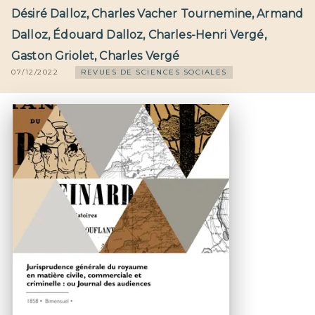
Désiré Dalloz
,
Charles Vacher Tournemine
,
Armand
Dalloz
,
Édouard Dalloz
,
Charles-Henri Vergé
,
Gaston Griolet
,
Charles Vergé
07/12/2022
REVUES DE SCIENCES SOCIALES