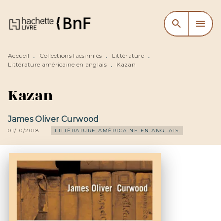
MENU
RECHERCHE
CONTENU
search
menu
PIED DE PAGE
Accueil
Collections facsimilés
Littérature
•
•
•
Littérature américaine en anglais
Kazan
•
Kazan
James Oliver Curwood
01/10/2018
LITTÉRATURE AMÉRICAINE EN ANGLAIS