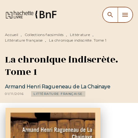
MENU
RECHERCHE
CONTENU
search
menu
PIED DE PAGE
Accueil
Collections facsimilés
Littérature
•
•
•
Littérature française
La chronique indiscrète. Tome 1
•
La chronique indiscrète.
Tome 1
Armand Henri Ragueneau de La Chainaye
01/11/2016
LITTÉRATURE FRANÇAISE