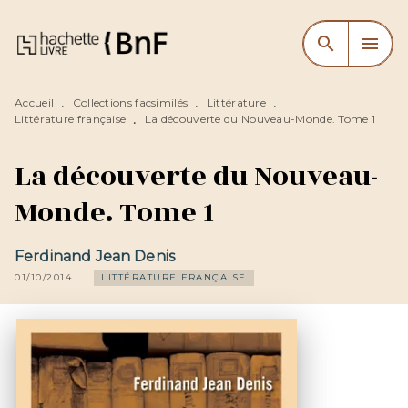
MENU
RECHERCHE
CONTENU
search
menu
PIED DE PAGE
Accueil
Collections facsimilés
Littérature
•
•
•
Littérature française
La découverte du Nouveau-Monde. Tome 1
•
La découverte du Nouveau-
Monde. Tome 1
Ferdinand Jean Denis
01/10/2014
LITTÉRATURE FRANÇAISE