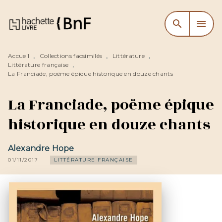
MENU
RECHERCHE
CONTENU
search
menu
PIED DE PAGE
Accueil
Collections facsimilés
Littérature
•
•
•
Littérature française
•
La Franciade, poëme épique historique en douze chants
La Franciade, poëme épique
historique en douze chants
Alexandre Hope
01/11/2017
LITTÉRATURE FRANÇAISE