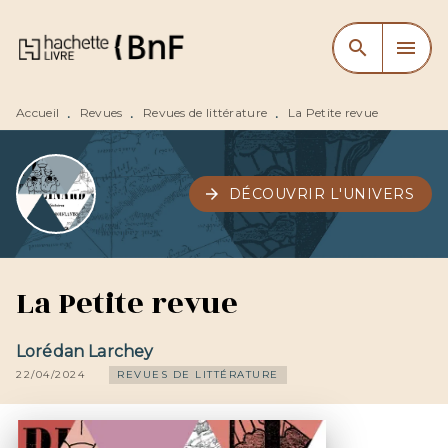
MENU
RECHERCHE
CONTENU
search
menu
PIED DE PAGE
Accueil
Revues
Revues de littérature
La Petite revue
•
•
•
arrow_forward
DÉCOUVRIR L'UNIVERS
La Petite revue
Lorédan Larchey
22/04/2024
REVUES DE LITTÉRATURE