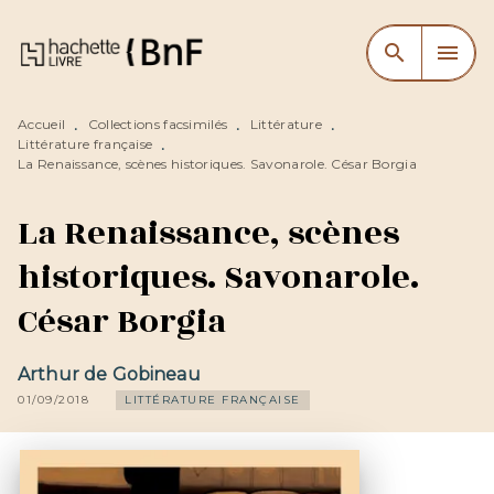
MENU
RECHERCHE
CONTENU
search
menu
PIED DE PAGE
Accueil
Collections facsimilés
Littérature
•
•
•
Littérature française
•
La Renaissance, scènes historiques. Savonarole. César Borgia
La Renaissance, scènes
historiques. Savonarole.
César Borgia
Arthur de Gobineau
01/09/2018
LITTÉRATURE FRANÇAISE