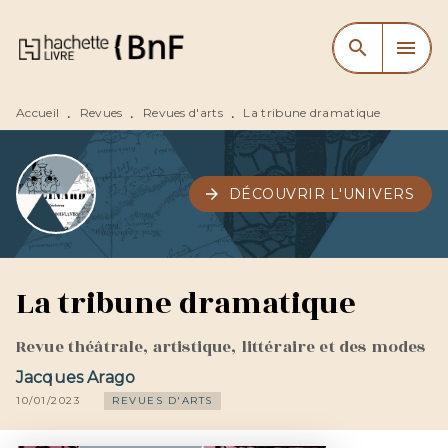
MENU
RECHERCHE
CONTENU
search
menu
PIED DE PAGE
Accueil
Revues
Revues d'arts
La tribune dramatique
•
•
•
arrow_forward
DÉCOUVRIR L'UNIVERS
La tribune dramatique
Revue théâtrale, artistique, littéraire et des modes
Jacques Arago
10/01/2023
REVUES D'ARTS