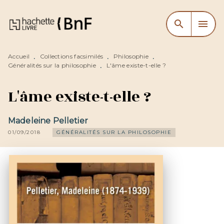
MENU
RECHERCHE
CONTENU
search
menu
PIED DE PAGE
Accueil
Collections facsimilés
Philosophie
•
•
•
Généralités sur la philosophie
L'âme existe-t-elle ?
•
L'âme existe-t-elle ?
Madeleine Pelletier
01/09/2018
GÉNÉRALITÉS SUR LA PHILOSOPHIE