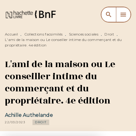
MENU
RECHERCHE
CONTENU
search
menu
PIED DE PAGE
Accueil
Collections facsimilés
Sciences sociales
Droit
•
•
•
•
L'ami de la maison ou Le conseiller intime du commerçant et du
propriétaire. 4e édition
L'ami de la maison ou Le
conseiller intime du
commerçant et du
propriétaire. 4e édition
Achille Authelande
22/03/2023
DROIT