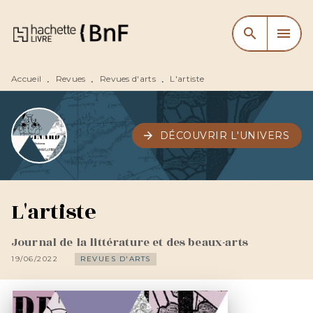
MENU
RECHERCHE
CONTENU
search
menu
PIED DE PAGE
Accueil
Revues
Revues d'arts
L'artiste
•
•
•
arrow_forward
DÉCOUVRIR L'UNIVERS
L'artiste
Journal de la littérature et des beaux-arts
19/06/2022
REVUES D'ARTS