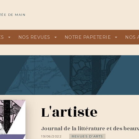
U
PIED DE PAGE
TÉE DE MAIN
ES
arrow_drop_down
NOS REVUES
arrow_drop_down
NOTRE PAPETERIE
arrow_drop_down
NOS 
L'artiste
Journal de la littérature et des beaux
19/06/2022
REVUES D'ARTS