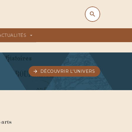
search
search
ACTUALITÉS
arrow_drop_down
arrow_forward
DÉCOUVRIR L'UNIVERS
-arts