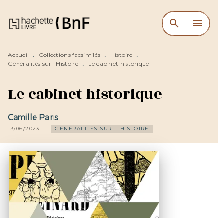
MENU
RECHERCHE
CONTENU
search
menu
PIED DE PAGE
Accueil
Collections facsimilés
Histoire
•
•
•
Généralités sur l'Histoire
Le cabinet historique
•
Le cabinet historique
Camille Paris
13/06/2023
GÉNÉRALITÉS SUR L'HISTOIRE