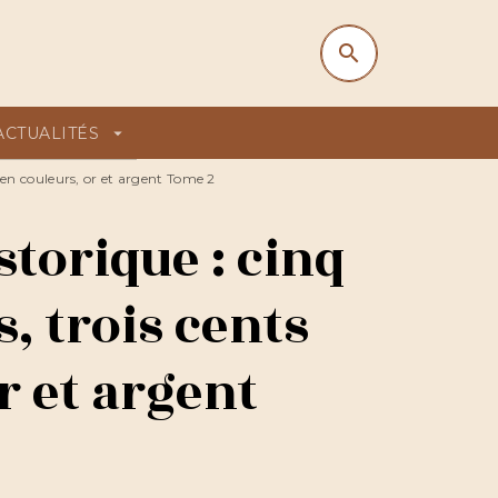
search
search
ACTUALITÉS
arrow_drop_down
 en couleurs, or et argent Tome 2
torique : cinq
, trois cents
r et argent