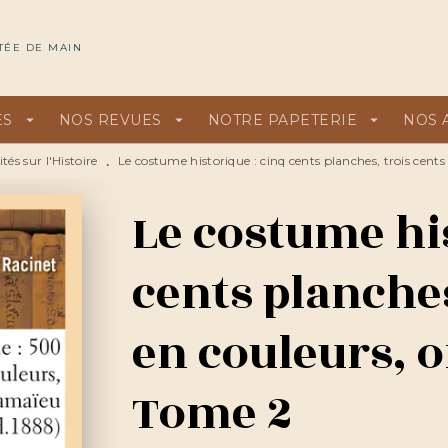
U
PIED DE PAGE
TÉE DE MAIN
ES
arrow_drop_down
NOS REVUES
arrow_drop_down
NOTRE PAPETERIE
arrow_drop_down
NOS 
tés sur l'Histoire
Le costume historique : cinq cents planches, trois cents
•
Le costume his
cents planches
en couleurs, o
Tome 2