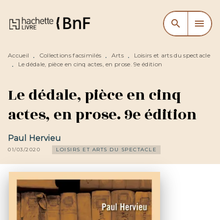
MENU
RECHERCHE
CONTENU
search
menu
PIED DE PAGE
Accueil
Collections facsimilés
Arts
Loisirs et arts du spectacle
•
•
•
Le dédale, pièce en cinq actes, en prose. 9e édition
•
Le dédale, pièce en cinq
actes, en prose. 9e édition
Paul Hervieu
01/03/2020
LOISIRS ET ARTS DU SPECTACLE