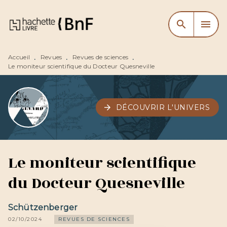
MENU
RECHERCHE
CONTENU
search
menu
PIED DE PAGE
Accueil
Revues
Revues de sciences
•
•
•
Le moniteur scientifique du Docteur Quesneville
arrow_forward
DÉCOUVRIR L'UNIVERS
Le moniteur scientifique
du Docteur Quesneville
Schützenberger
02/10/2024
REVUES DE SCIENCES