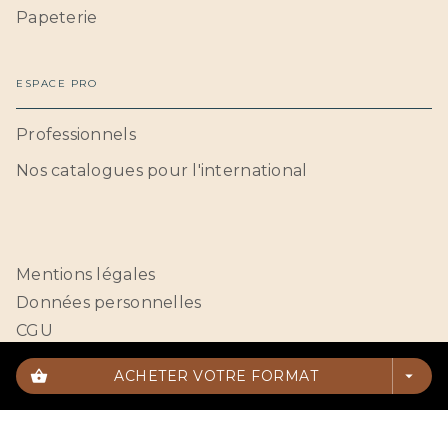
Papeterie
ESPACE PRO
Professionnels
Nos catalogues pour l'international
Mentions légales
Données personnelles
CGU
Paramétrer vos cookies
shopping_basket
ACHETER VOTRE FORMAT
arrow_drop_down