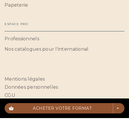
Papeterie
ESPACE PRO
Professionnels
Nos catalogues pour l'international
Mentions légales
Données personnelles
CGU
Paramétrer vos cookies
shopping_basket
ACHETER VOTRE FORMAT
arrow_drop_down