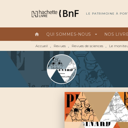
MENU
RECHERCHE
CONTEN
LE PATRIMOINE À POR
home
QUI SOMMES-NOUS
arrow_drop_down
NOS LIVR
Accueil
Revues
Revues de sciences
Le moniteu
•
•
•