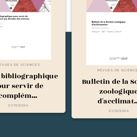
EVUES DE SCIENCES
REVUES DE SCIENC
 bibliographique
Bulletin de la S
our servir de
zoologiqu
complém…
d'acclimat
21/10/2024
21/10/2024