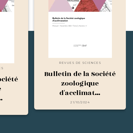
REVUES DE SCIENCES
ES
Bulletin de la Société
ociété
zoologique
e
d'acclimat…
…
21/10/2024