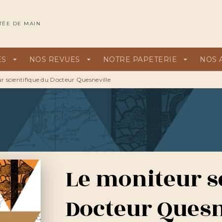
U
PIED DE PAGE
TÉE DE MAIN
ES
arrow_drop_down
NOS REVUES
arrow_drop_down
NOTRE PAPETERIE
arrow_drop_down
NOS 
r scientifique du Docteur Quesneville
Le moniteur s
Docteur Quesn