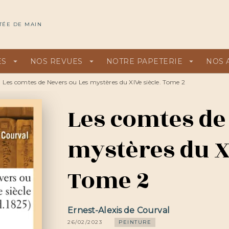
U
PIED DE PAGE
TÉE DE MAIN
ES
arrow_drop_down
NOS REVUES
arrow_drop_down
NOTRE PAPETERIE
arrow_drop_down
NOS 
Les comtes de Nevers ou Les mystères du XIVe siècle. Tome 2
Les comtes de
mystères du XI
Tome 2
Ernest-Alexis de Courval
26/02/2023
PEINTURE