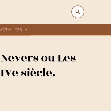
search
search
ACTUALITÉS
arrow_drop_down
 Nevers ou Les
Ve siècle.