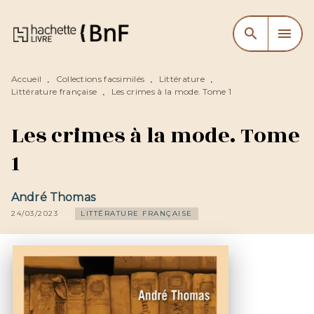
MENU
RECHERCHE
CONTENU
search
menu
PIED DE PAGE
Accueil
Collections facsimilés
Littérature
•
•
•
Littérature française
Les crimes à la mode. Tome 1
•
Les crimes à la mode. Tome
1
André Thomas
24/03/2023
LITTÉRATURE FRANÇAISE