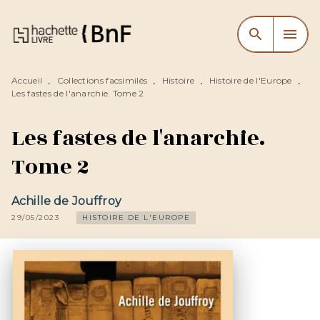
MENU
RECHERCHE
CONTENU
search
menu
PIED DE PAGE
Accueil
Collections facsimilés
Histoire
Histoire de l'Europe
•
•
•
•
Les fastes de l'anarchie. Tome 2
Les fastes de l'anarchie.
Tome 2
Achille de Jouffroy
29/05/2023
HISTOIRE DE L'EUROPE