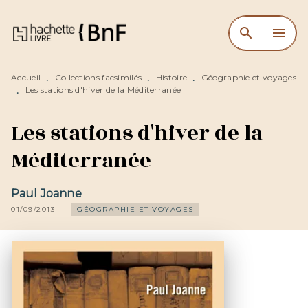
MENU
RECHERCHE
CONTENU
search
menu
PIED DE PAGE
Accueil
Collections facsimilés
Histoire
Géographie et voyages
•
•
•
Les stations d'hiver de la Méditerranée
•
Les stations d'hiver de la
Méditerranée
Paul Joanne
01/09/2013
GÉOGRAPHIE ET VOYAGES