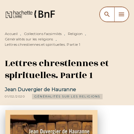
MENU
RECHERCHE
CONTENU
search
menu
PIED DE PAGE
Accueil
Collections facsimilés
Religion
•
•
•
Généralités sur les religions
•
Lettres chrestiennes et spirituelles. Partie 1
Lettres chrestiennes et
spirituelles. Partie 1
Jean Duvergier de Hauranne
01/02/2020
GÉNÉRALITÉS SUR LES RELIGIONS