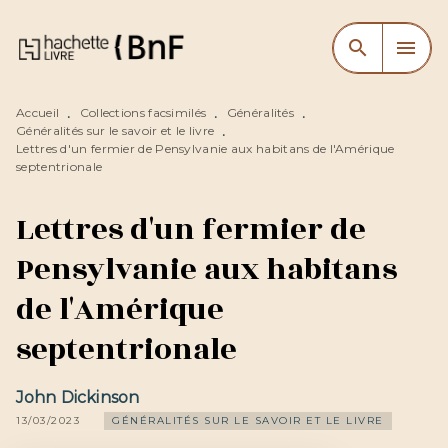
MENU
RECHERCHE
CONTENU
search
menu
PIED DE PAGE
Accueil
Collections facsimilés
Généralités
•
•
•
Généralités sur le savoir et le livre
•
Lettres d'un fermier de Pensylvanie aux habitans de l'Amérique
septentrionale
Lettres d'un fermier de
Pensylvanie aux habitans
de l'Amérique
septentrionale
John Dickinson
13/03/2023
GÉNÉRALITÉS SUR LE SAVOIR ET LE LIVRE