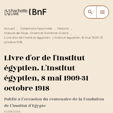
MENU
RECHERCHE
CONTENU
search
menu
PIED DE PAGE
Accueil
Collections facsimilés
Histoire
•
•
•
Histoire de l'Asie, Orient et Extrême-Orient
•
Livre d'or de l'Institut égyptien. L'Institut égyptien, 8 mai 1909-31
octobre 1918
Livre d'or de l'Institut
égyptien. L'Institut
égyptien, 8 mai 1909-31
octobre 1918
Publié à l'occasion du centenaire de la fondation
de l'Institut d'Egypte
01/09/2018