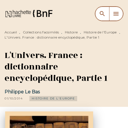
MENU
RECHERCHE
CONTENU
search
menu
PIED DE PAGE
Accueil
Collections facsimilés
Histoire
Histoire de l'Europe
•
•
•
•
L'Univers. France : dictionnaire encyclopédique, Partie 1
L'Univers. France :
dictionnaire
encyclopédique, Partie 1
Philippe Le Bas
01/10/2014
HISTOIRE DE L'EUROPE