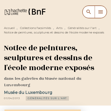
MENU
RECHERCHE
CONTENU
search
menu
PIED DE PAGE
Accueil
Collections facsimilés
Arts
Généralités sur l'art
•
•
•
•
Notice de peintures, sculptures et dessins de l'école moderne exposés
Notice de peintures,
sculptures et dessins de
l'école moderne exposés
dans les galeries du Musée national du
Luxembourg
Musée du Luxembourg
01/04/2013
GÉNÉRALITÉS SUR L'ART