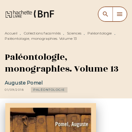
MENU
RECHERCHE
CONTENU
search
menu
PIED DE PAGE
Accueil
Collections facsimilés
Sciences
Paléontologie
•
•
•
•
Paléontologie, monographies. Volume 13
Paléontologie,
monographies. Volume 13
Auguste Pomel
01/09/2018
PALÉONTOLOGIE