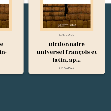
LANGUES
re
Dictionnaire
in-
universel françois et
latin, ap…
31/10/2023