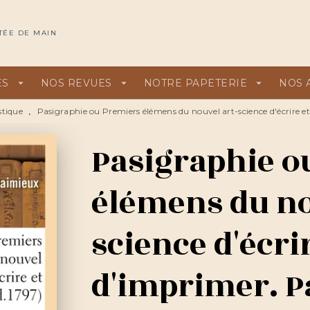
U
PIED DE PAGE
TÉE DE MAIN
ES
arrow_drop_down
NOS REVUES
arrow_drop_down
NOTRE PAPETERIE
arrow_drop_down
NOS 
stique
Pasigraphie ou Premiers élémens du nouvel art-science d'écrire et
•
Pasigraphie o
élémens du no
science d'écri
d'imprimer. Pa