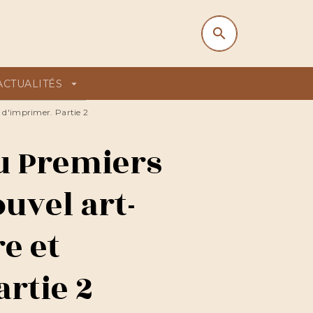
search
search
ACTUALITÉS
arrow_drop_down
 d'imprimer. Partie 2
u Premiers
uvel art-
re et
rtie 2