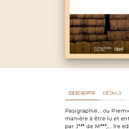
DESCRIPTIF
DÉTAILS
Pasigraphie... ou Premi
manière à être lu et en
par J*** de M***,... 1re