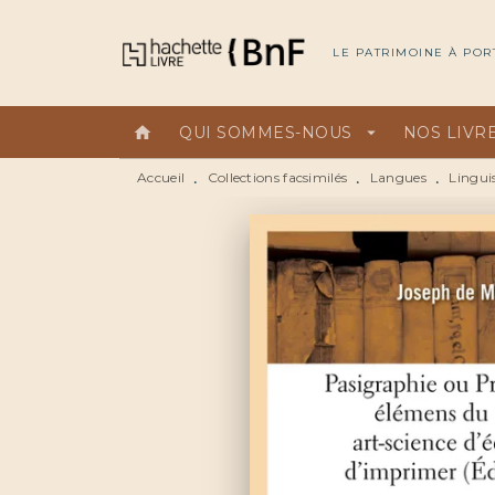
MENU
RECHERCHE
CONTEN
LE PATRIMOINE À POR
home
QUI SOMMES-NOUS
arrow_drop_down
NOS LIVR
Accueil
Collections facsimilés
Langues
Lingui
•
•
•