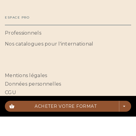
ESPACE PRO
Professionnels
Nos catalogues pour l'international
Mentions légales
Données personnelles
CGU
Paramétrer vos cookies
shopping_basket
ACHETER VOTRE FORMAT
arrow_drop_down
HACHETTE BNF© 2026