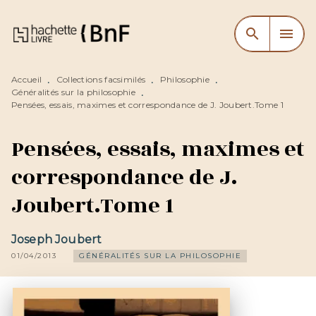
MENU
RECHERCHE
CONTENU
search
menu
PIED DE PAGE
Accueil
Collections facsimilés
Philosophie
•
•
•
Généralités sur la philosophie
•
Pensées, essais, maximes et correspondance de J. Joubert.Tome 1
Pensées, essais, maximes et
correspondance de J.
Joubert.Tome 1
Joseph Joubert
01/04/2013
GÉNÉRALITÉS SUR LA PHILOSOPHIE