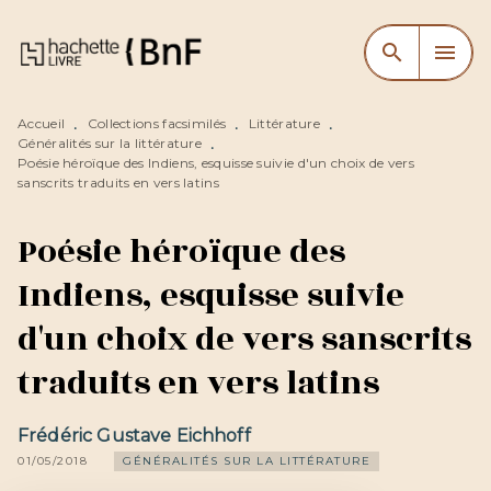
MENU
RECHERCHE
CONTENU
search
menu
PIED DE PAGE
Accueil
Collections facsimilés
Littérature
•
•
•
Généralités sur la littérature
•
Poésie héroïque des Indiens, esquisse suivie d'un choix de vers
sanscrits traduits en vers latins
Poésie héroïque des
Indiens, esquisse suivie
d'un choix de vers sanscrits
traduits en vers latins
Frédéric Gustave Eichhoff
01/05/2018
GÉNÉRALITÉS SUR LA LITTÉRATURE