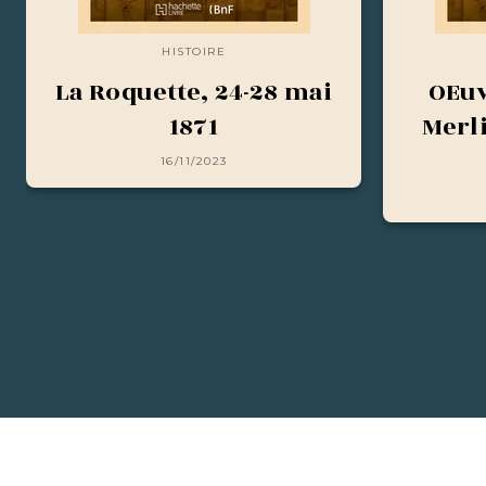
HISTOIRE
La Roquette, 24-28 mai
OEuv
1871
Merl
16/11/2023