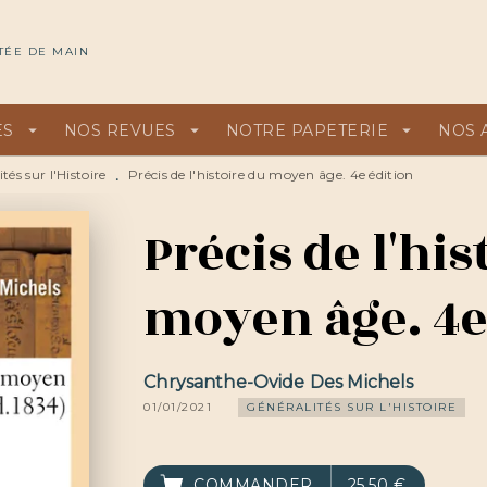
U
PIED DE PAGE
TÉE DE MAIN
ES
arrow_drop_down
NOS REVUES
arrow_drop_down
NOTRE PAPETERIE
arrow_drop_down
NOS 
tés sur l'Histoire
Précis de l'histoire du moyen âge. 4e édition
•
Précis de l'his
moyen âge. 4e
Chrysanthe-Ovide Des Michels
01/01/2021
GÉNÉRALITÉS SUR L'HISTOIRE
COMMANDER
25,50 €