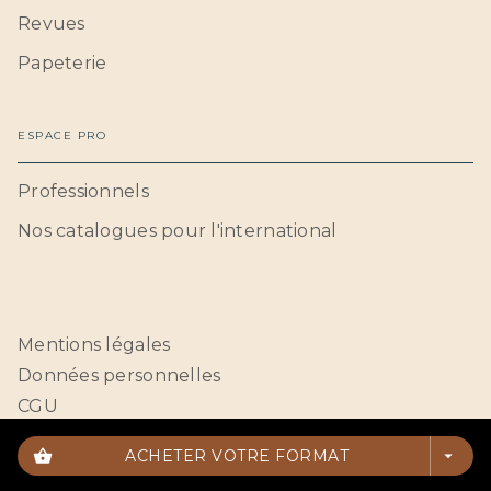
Revues
Papeterie
ESPACE PRO
Professionnels
Nos catalogues pour l'international
Mentions légales
Données personnelles
CGU
Paramétrer vos cookies
shopping_basket
ACHETER VOTRE FORMAT
arrow_drop_down