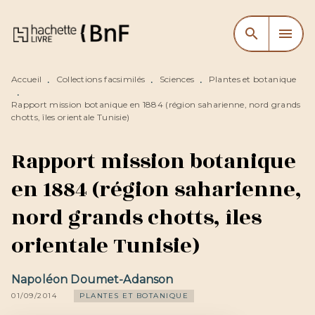
MENU
RECHERCHE
CONTENU
search
menu
PIED DE PAGE
Accueil
Collections facsimilés
Sciences
Plantes et botanique
•
•
•
•
Rapport mission botanique en 1884 (région saharienne, nord grands
chotts, îles orientale Tunisie)
Rapport mission botanique
en 1884 (région saharienne,
nord grands chotts, îles
orientale Tunisie)
Napoléon Doumet-Adanson
01/09/2014
PLANTES ET BOTANIQUE