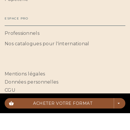
ESPACE PRO
Professionnels
Nos catalogues pour l'international
Mentions légales
Données personnelles
CGU
Paramétrer vos cookies
shopping_basket
ACHETER VOTRE FORMAT
arrow_drop_down