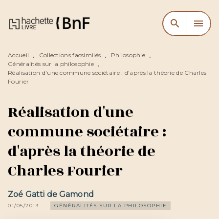
MENU
RECHERCHE
CONTENU
search
menu
PIED DE PAGE
Accueil
Collections facsimilés
Philosophie
•
•
•
Généralités sur la philosophie
•
Réalisation d'une commune sociétaire : d'après la théorie de Charles
Fourier
Réalisation d'une
commune sociétaire :
d'après la théorie de
Charles Fourier
Zoé Gatti de Gamond
01/05/2013
GÉNÉRALITÉS SUR LA PHILOSOPHIE