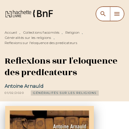
MENU
RECHERCHE
CONTENU
search
menu
PIED DE PAGE
Accueil
Collections facsimilés
Religion
•
•
•
Généralités sur les religions
•
Reflexions sur l'eloquence des predicateurs
Reflexions sur l'eloquence
des predicateurs
Antoine Arnauld
01/02/2020
GÉNÉRALITÉS SUR LES RELIGIONS